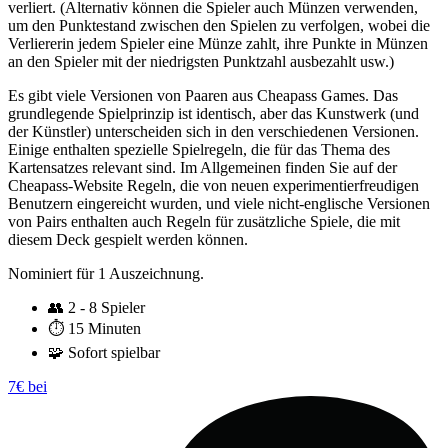
verliert. (Alternativ können die Spieler auch Münzen verwenden,
um den Punktestand zwischen den Spielen zu verfolgen, wobei die
Verliererin jedem Spieler eine Münze zahlt, ihre Punkte in Münzen
an den Spieler mit der niedrigsten Punktzahl ausbezahlt usw.)
Es gibt viele Versionen von Paaren aus Cheapass Games. Das
grundlegende Spielprinzip ist identisch, aber das Kunstwerk (und
der Künstler) unterscheiden sich in den verschiedenen Versionen.
Einige enthalten spezielle Spielregeln, die für das Thema des
Kartensatzes relevant sind. Im Allgemeinen finden Sie auf der
Cheapass-Website Regeln, die von neuen experimentierfreudigen
Benutzern eingereicht wurden, und viele nicht-englische Versionen
von Pairs enthalten auch Regeln für zusätzliche Spiele, die mit
diesem Deck gespielt werden können.
Nominiert für 1 Auszeichnung.
👥
2 - 8 Spieler
⏱️
15 Minuten
🧩
Sofort spielbar
7€ bei