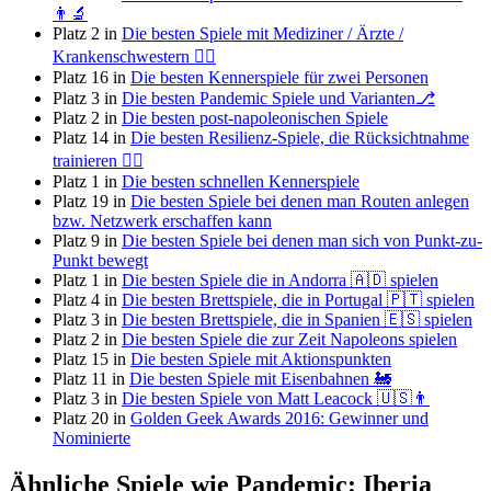
👨‍🔬
Platz 2 in
Die besten Spiele mit Mediziner / Ärzte /
Krankenschwestern 🧑‍⚕️
Platz 16 in
Die besten Kennerspiele für zwei Personen
Platz 3 in
Die besten Pandemic Spiele und Varianten⎇
Platz 2 in
Die besten post-napoleonischen Spiele
Platz 14 in
Die besten Resilienz-Spiele, die Rücksichtnahme
trainieren 💆‍♀️
Platz 1 in
Die besten schnellen Kennerspiele
Platz 19 in
Die besten Spiele bei denen man Routen anlegen
bzw. Netzwerk erschaffen kann
Platz 9 in
Die besten Spiele bei denen man sich von Punkt-zu-
Punkt bewegt
Platz 1 in
Die besten Spiele die in Andorra 🇦🇩 spielen
Platz 4 in
Die besten Brettspiele, die in Portugal 🇵🇹 spielen
Platz 3 in
Die besten Brettspiele, die in Spanien 🇪🇸 spielen
Platz 2 in
Die besten Spiele die zur Zeit Napoleons spielen
Platz 15 in
Die besten Spiele mit Aktionspunkten
Platz 11 in
Die besten Spiele mit Eisenbahnen 🚂
Platz 3 in
Die besten Spiele von Matt Leacock 🇺🇸👨
Platz 20 in
Golden Geek Awards 2016: Gewinner und
Nominierte
Ähnliche Spiele wie Pandemic: Iberia