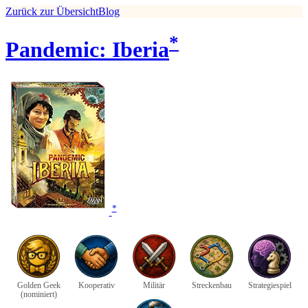
Zurück zur Übersicht
Blog
*
Pandemic: Iberia
*
Golden Geek
Kooperativ
Militär
Streckenbau
Strategiespiel
(nominiert)