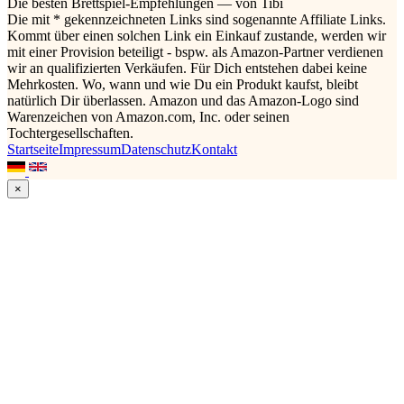
Die besten Brettspiel-Empfehlungen — von Tibi
Die mit * gekennzeichneten Links sind sogenannte Affiliate Links.
Kommt über einen solchen Link ein Einkauf zustande, werden wir
mit einer Provision beteiligt - bspw. als Amazon-Partner verdienen
wir an qualifizierten Verkäufen. Für Dich entstehen dabei keine
Mehrkosten. Wo, wann und wie Du ein Produkt kaufst, bleibt
natürlich Dir überlassen. Amazon und das Amazon-Logo sind
Warenzeichen von Amazon.com, Inc. oder seinen
Tochtergesellschaften.
Startseite
Impressum
Datenschutz
Kontakt
×