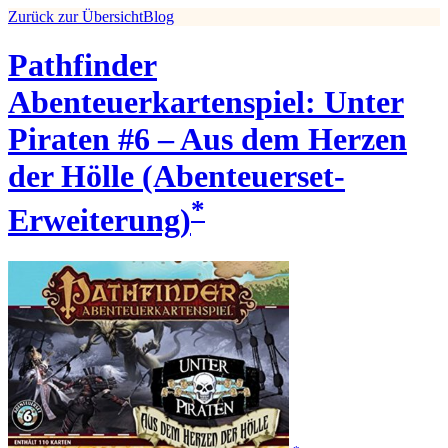
Zurück zur Übersicht
Blog
Pathfinder
Abenteuerkartenspiel: Unter
Piraten #6 – Aus dem Herzen
der Hölle (Abenteuerset-
*
Erweiterung)