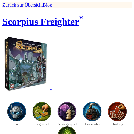
Zurück zur Übersicht
Blog
*
Scorpius Freighter
*
Sci-Fi
Legespiel
Strategiespiel
Eisenbahn
Drafting