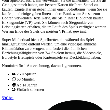
vom Spielbrett aus. Dann verwenden Sie die Mineralien, die Sie als
Geld gesammelt haben, um bessere Karten für Ihren Stapel zu
kaufen. Einige Karten geben Ihnen einen Sofortbonus, wenn Sie sie
kaufen, und einige geben Ihnen andere Boni, wenn Sie sie zum
Bohren verwenden. Jede Karte, die Sie in Ihrer Bibliothek kaufen,
ist Siegpunkte (VP) wert. Sie können auch Siegpunkte von
Leistungskarten erhalten, die im Laufe des Spiels verfügbar werden.
Wer am Ende des Spiels die meisten VPs hat, gewinnt.
Super Motherload bietet Spielbretter, die während des Spiels
hinzugefügt und entfernt werden, um eine videospielähnliche
Bildlaufaktion zu erzeugen, und fordert die räumlichen
Beziehungsfähigkeiten von 2-4 Spielern heraus, die Videospiele,
Eurostyle-Brettspiele oder Kartenspiele zur Deckbildung lieben.
Nominiert für 1 Auszeichnung, davon 1 gewonnen.
👥
2 - 4 Spieler
⏱️
60 Minuten
🧒
Ab 14 Jahren
🧩
Einfach zu lernen
59€ bei