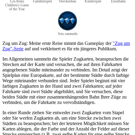
Gra Roku
Familienspiel
Streckenbau
Kinderspiel
Eisenbahn
Children's Game
of the Year
Sets sammeln
Zug um Zug: Meine erste Reise nimmt das Gameplay der
"Zug um
Zug"-Serie
auf und verkleinert es für ein jüngeres Publikum.
Im Allgemeinen sammeln die Spieler Zugkarten, beanspruchen die
Strecken auf der Karte und versuchen, die auf ihren Fahrkarten
angegebenen Städte miteinander zu verbinden. Im Detail zeigt der
Spielplan eine Europakarte, auf der bestimmte Städte durch farbige
Wege miteinander verbunden sind. Jeder Spieler beginnt mit vier
farbigen Zugkarten in der Hand und zwei Fahrkarten; auf jeder
Fahrkarte sind zwei Städte abgebildet, und Sie versuchen, diese
beiden Städte mit einer zusammenhängenden Bahn Ihrer Züge zu
verbinden, um die Fahrkarte zu vervollständigen.
In einer Runde ziehen Sie entweder zwei Zugkarten vom Stapel
oder Sie werfen Zugkarten ab, um eine Strecke zwischen zwei
Städten zu beanspruchen; bei der letzteren Möglichkeit müssen Sie
Karten ablegen, die der Farbe und der Anzahl der Felder auf dieser
Strecke entsprechen (z.B. zwei gelbe Karten für eine gelbe Strecke,