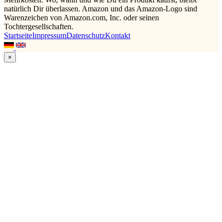
natürlich Dir überlassen. Amazon und das Amazon-Logo sind
Warenzeichen von Amazon.com, Inc. oder seinen
Tochtergesellschaften.
Startseite
Impressum
Datenschutz
Kontakt
×