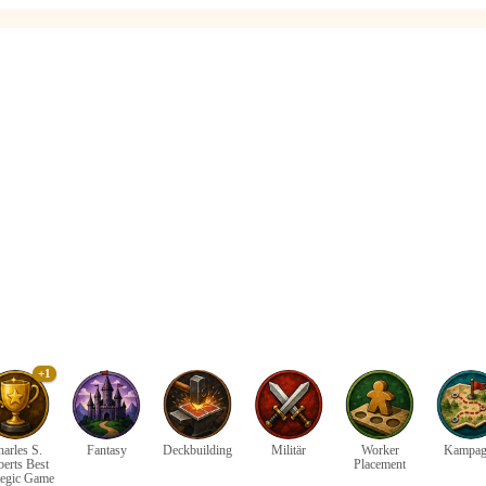
+1
arles S.
Fantasy
Deckbuilding
Militär
Worker
Kampag
erts Best
Placement
tegic Game