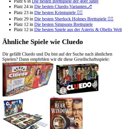
Platz 6 in
Die besten Brettspiele der 40er Jahre
Platz 24 in
Die besten Cluedo-Varianten⎇
Platz 23 in
Die besten Krimispiele 🕵️‍♀️
Platz 29 in
Die besten Sherlock Holmes Brettspiele 🕵️‍♂️
Platz 12 in
Die besten Simpsons Brettspiele
Platz 12 in
Die besten Spiele aus der Asterix & Obelix Welt
Ähnliche Spiele wie Cluedo
Dir gefällt Cluedo und Du bist auf der Suche nach ähnlichen
Spielen? Dann empfehlen wir dir diese Gesellschaftsspiele: