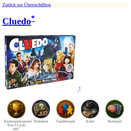
Zurück zur Übersicht
Blog
*
Cluedo
*
Kinderspielexperten
Deduktion
Familienspiel
Krimi
Merkspiel
"8-to-13-year-
olds"