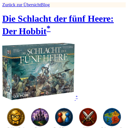
Zurück zur Übersicht
Blog
Die Schlacht der fünf Heere:
*
Der Hobbit
*