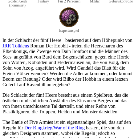
Golden Geek
Fantasy
Für 2 Personen
Militär
Gebietskontrolle
(nominiert)
Expertenspiel
In der Schlacht der fünf Heere - basierend auf dem Höhepunkt von
JRR Tolkiens
Roman Der Hobbit - treten die Heerscharen des
Elbenkönigs, die Zwerge von Dain Ironfoot und die Männer des
Sees, angeführt von Bard dem Bogenschützen, gegen eine Horde
von Wölfen, Kobolden und Fledermäusen an, die von Bolg, dem
Sohn von Azog, angeführt wird. Wird Gandalf das Blatt für die
Freien Völker wenden? Werden die Adler ankommen, oder kommt
Beorn zur Rettung? Oder wird Bilbo der Hobbit in einem letzten
Gefecht auf Ravenhill untergehen?
Die Schlacht der fünf Heere besteht aus einem Spielbrett, das die
östlichen und südlichen Ausläufer des Einsamen Berges und das
von ihnen umschlossene Tal darstellt, und einer Reihe von
Plastikfiguren, die Truppen, Helden und Monster darstellen.
The Battle of Five Armies ist ein eigenständiges Spiel, das auf den
Regeln für
Der Ringkrieg/War of the Ring
basiert, die von den
gleichen Designern stammen, wobei die Regeln jedoch so