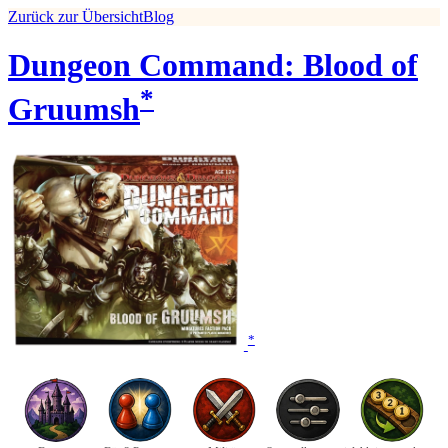
Zurück zur Übersicht
Blog
Dungeon Command: Blood of
*
Gruumsh
*