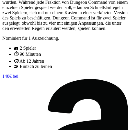
wurden. Während jede Fraktion von Dungeon Command von einem
einzelnen Spieler gespielt werden soll, erlauben Schnellstartregeln
zwei Spielern, sich mit nur einem Kasten in einer verkürzten Version
des Spiels zu beschäftigen. Dungeon Command ist für zwei Spieler
ausgelegt, obwohl bis zu vier mit einigen Anpassungen, die unter
den erweiterten Regeln erläutert werden, spielen können.
Nominiert für 1 Auszeichnung.
👥
2 Spieler
⏱️
90 Minuten
🧒
Ab 12 Jahren
🧩
Einfach zu lernen
140€ bei