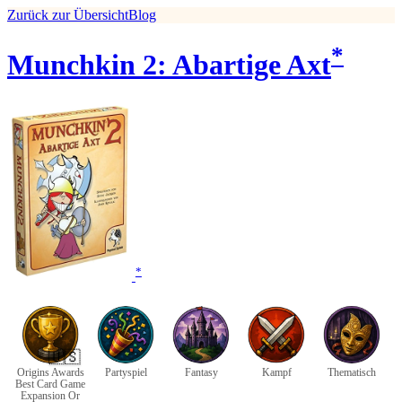
Zurück zur Übersicht
Blog
*
Munchkin 2: Abartige Axt
*
🇺🇸
Origins Awards
Partyspiel
Fantasy
Kampf
Thematisch
Best Card Game
Expansion Or