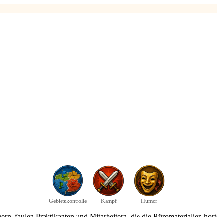
Gebietskontrolle
Kampf
Humor
rn, faulen Praktikanten und Mitarbeitern, die die Büromaterialien hort