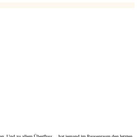
en. Und zu allem Überfluss ... hat jemand im Pausenraum den letzten