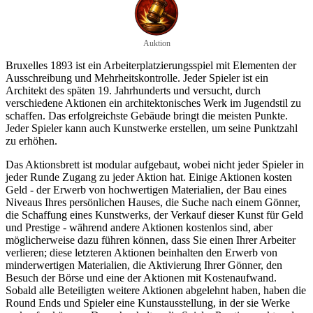
Auktion
Bruxelles 1893 ist ein Arbeiterplatzierungsspiel mit Elementen der
Ausschreibung und Mehrheitskontrolle. Jeder Spieler ist ein
Architekt des späten 19. Jahrhunderts und versucht, durch
verschiedene Aktionen ein architektonisches Werk im Jugendstil zu
schaffen. Das erfolgreichste Gebäude bringt die meisten Punkte.
Jeder Spieler kann auch Kunstwerke erstellen, um seine Punktzahl
zu erhöhen.
Das Aktionsbrett ist modular aufgebaut, wobei nicht jeder Spieler in
jeder Runde Zugang zu jeder Aktion hat. Einige Aktionen kosten
Geld - der Erwerb von hochwertigen Materialien, der Bau eines
Niveaus Ihres persönlichen Hauses, die Suche nach einem Gönner,
die Schaffung eines Kunstwerks, der Verkauf dieser Kunst für Geld
und Prestige - während andere Aktionen kostenlos sind, aber
möglicherweise dazu führen können, dass Sie einen Ihrer Arbeiter
verlieren; diese letzteren Aktionen beinhalten den Erwerb von
minderwertigen Materialien, die Aktivierung Ihrer Gönner, den
Besuch der Börse und eine der Aktionen mit Kostenaufwand.
Sobald alle Beteiligten weitere Aktionen abgelehnt haben, haben die
Round Ends und Spieler eine Kunstausstellung, in der sie Werke