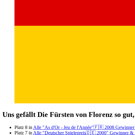
Uns gefällt Die Fürsten von Florenz so gut
Platz 8 in
Alle "As d'Or - Jeu de l'Année"🇫🇷 2008 Gewinner
Platz 7 in
Alle "Deutscher Spielepreis🇩🇪 2000" Gewinner &