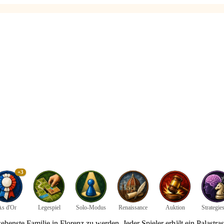
+3
As d'Or
Legespiel
Solo-Modus
Renaissance
Auktion
Strategies
ehenste Familie in Florenz zu werden. Jeder Spieler erhält ein Palastra