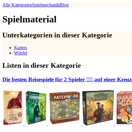
Alle Kategorien
Spielmechanik
Blog
Spielmaterial
Unterkategorien in dieser Kategorie
Karten
Würfel
Listen in dieser Kategorie
Die besten Reisespiele für 2 Spieler 👯‍♀️ auf einer Kreu