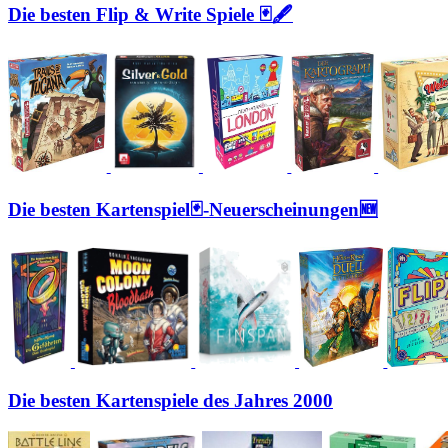
Die besten Flip & Write Spiele 🃏🖋
Die besten Kartenspiel🃏-Neuerscheinungen🆕
Die besten Kartenspiele des Jahres 2000