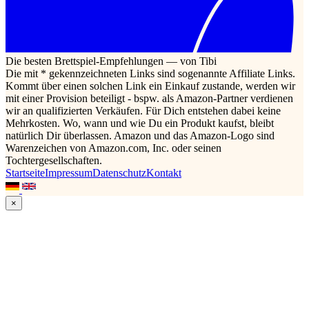
Die besten Brettspiel-Empfehlungen — von Tibi
Die mit * gekennzeichneten Links sind sogenannte Affiliate Links.
Kommt über einen solchen Link ein Einkauf zustande, werden wir
mit einer Provision beteiligt - bspw. als Amazon-Partner verdienen
wir an qualifizierten Verkäufen. Für Dich entstehen dabei keine
Mehrkosten. Wo, wann und wie Du ein Produkt kaufst, bleibt
natürlich Dir überlassen. Amazon und das Amazon-Logo sind
Warenzeichen von Amazon.com, Inc. oder seinen
Tochtergesellschaften.
Startseite
Impressum
Datenschutz
Kontakt
×