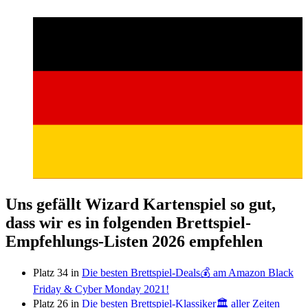
Uns gefällt Wizard Kartenspiel so gut,
dass wir es in folgenden Brettspiel-
Empfehlungs-Listen 2026 empfehlen
Platz 34 in
Die besten Brettspiel-Deals💰 am Amazon Black
Friday & Cyber Monday 2021!
Platz 26 in
Die besten Brettspiel-Klassiker🏛 aller Zeiten