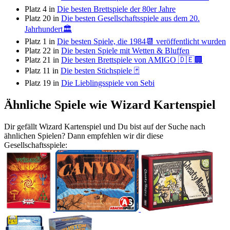
Platz 4 in
Die besten Brettspiele der 80er Jahre
Platz 20 in
Die besten Gesellschaftsspiele aus dem 20.
Jahrhundert🏛
Platz 1 in
Die besten Spiele, die 1984📆 veröffentlicht wurden
Platz 22 in
Die besten Spiele mit Wetten & Bluffen
Platz 21 in
Die besten Brettspiele von AMIGO 🇩🇪🏢
Platz 11 in
Die besten Stichspiele 🃏
Platz 19 in
Die Lieblingsspiele von Sebi
Ähnliche Spiele wie Wizard Kartenspiel
Dir gefällt Wizard Kartenspiel und Du bist auf der Suche nach
ähnlichen Spielen? Dann empfehlen wir dir diese
Gesellschaftsspiele: