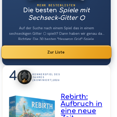
MEHR BESTENLISTEN
Die besten
Spiele mit
Sechseck-Gitter ⬡
Auf der Suche nach einem Spiel das in einem
sechseckigen Gitter ⬡ spielt? Dann haben wir genau das
Richtige: Die 30 besten "Hexagon Grid"-Spiele.
Zur Liste
4
KENNERSPIEL DES
JAHRES
(NOMINIERT)
2026
Rebirth:
Aufbruch in
eine neue