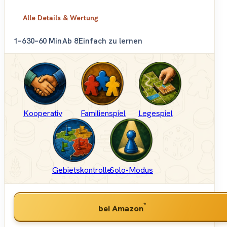
Alle Details & Wertung
1–6
30–60 Min
Ab 8
Einfach zu lernen
Kooperativ
Familienspiel
Legespiel
Gebietskontrolle
Solo-Modus
*
bei Amazon