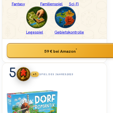
Fantasy
Familienspiel
Sci-Fi
Legespiel
Gebietskontrolle
*
59 €
bei Amazon
5
+1
SPIEL DES JAHRES
2023