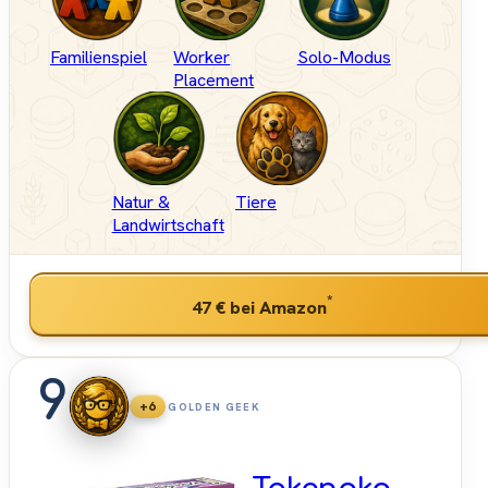
Familienspiel
Worker
Solo-Modus
Placement
Natur &
Tiere
Landwirtschaft
*
47 €
bei Amazon
9
+6
GOLDEN GEEK