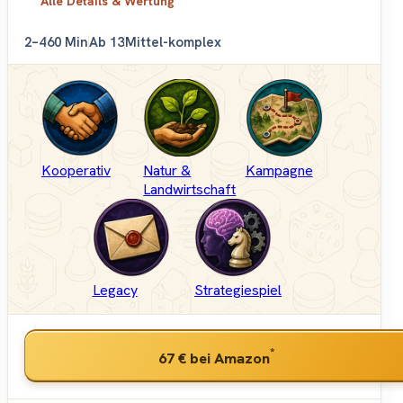
Alle Details & Wertung
2–4
60 Min
Ab 13
Mittel-komplex
Kooperativ
Natur &
Kampagne
Landwirtschaft
Legacy
Strategiespiel
*
67 €
bei Amazon