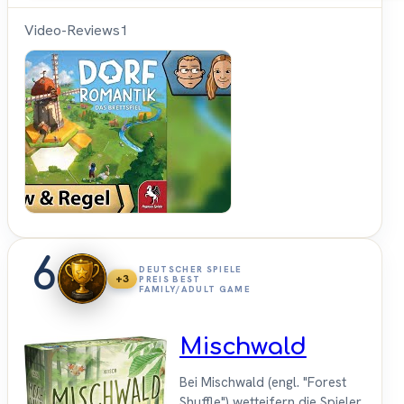
Video-Reviews
1
Hunter
&
Cron
6
DEUTSCHER SPIELE
+3
PREIS BEST
FAMILY/ADULT GAME
Mischwald
Bei Mischwald (engl. "Forest
Shuffle") wetteifern die Spieler