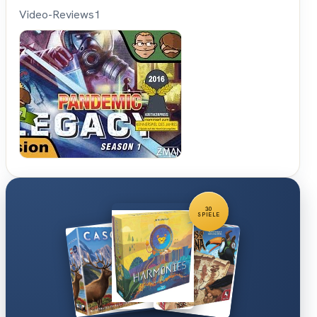
Video-Reviews
1
Hunter &
Cron -
Brettspiele
30
SPIELE