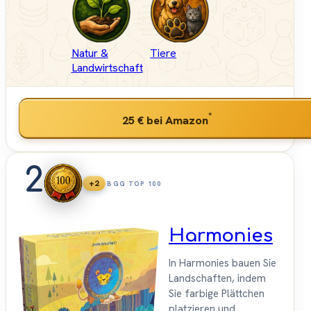
Natur &
Tiere
Landwirtschaft
*
25 €
bei Amazon
2
+2
BGG TOP 100
Harmonies
In Harmonies bauen Sie
Landschaften, indem
Sie farbige Plättchen
platzieren und