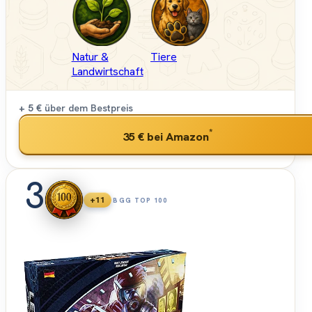
Natur &
Tiere
Landwirtschaft
+ 5 €
über dem Bestpreis
*
35 €
bei Amazon
3
+11
BGG TOP 100